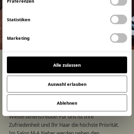
Präferenzen
Statistiken
Marketing
Alle zulassen
Salon
Marc-Andree Neher
Auswahl erlauben
Herzlich willkommen im Salon M-A Neher in
Mainz! In der Wilhelmsstraße 14 wird ihr
Ablehnen
Friseurbesuch zum Erlebnis mit
Wiedersehensfreude! Für uns ist Ihre
Zufriedenheit und Ihr Haar die höchste Priorität.
Im Salon M-A Neher werden neben den